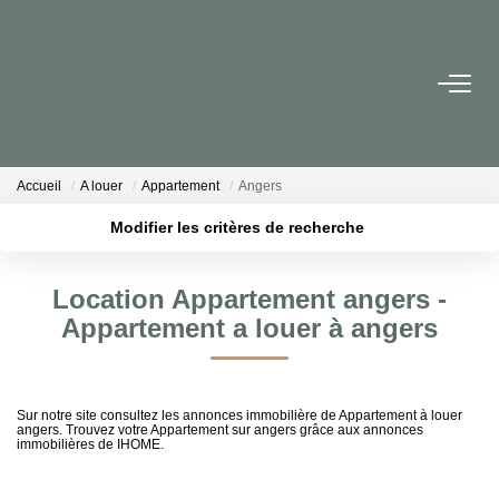
ACCUEIL
VENTES
Accueil
A louer
Appartement
Angers
Modifier les critères de recherche
LOCATIONS
Localisation
Type de transaction
Surface min
Location Appartement angers -
Type de bien
ESTIMATION
Appartement a louer à angers
Plus de critères
Budget max
SIMULATEURS
Créer une alerte
Sur notre site consultez les annonces immobilière de Appartement à louer
angers. Trouvez votre Appartement sur angers grâce aux annonces
NOS AGENCES
immobilières de IHOME.
NOS CONSEILLERS