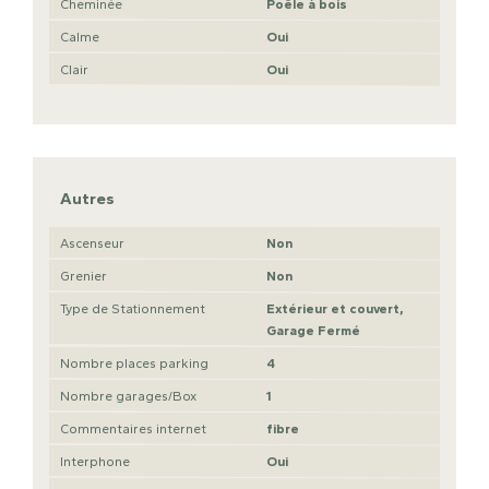
Cheminée
Poêle à bois
Calme
Oui
Clair
Oui
Autres
Ascenseur
Non
Grenier
Non
Type de Stationnement
Extérieur et couvert,
Garage Fermé
Nombre places parking
4
Nombre garages/Box
1
Commentaires internet
fibre
Interphone
Oui