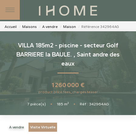
SIMULATEURS
NOS AGENCES
Accueil
Maisons
A vendre
Maison
Référence 342964AG
NOS CONSEILLERS
VILLA 185m2 - piscine - secteur Golf
BARRIERE la BAULE.
,
Saint andre des
eaux
CONTACT
1 260 000 €
product.price.fees_charges.teaser
7
pièce(s)
•
185
m²
•
Réf : 342964AG
A vendre
Visite Virtuelle