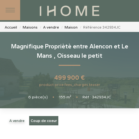
SIMULATEURS
NOS AGENCES
Accueil
Maisons
A vendre
Maison
Référence 342934JC
NOS CONSEILLERS
Magnifique Propriètè entre Alencon et Le
Mans
,
Oisseau le petit
CONTACT
499 900 €
product.price.fees_charges.teaser
6
pièce(s)
•
155
m²
•
Réf : 342934JC
A vendre
Coup de coeur