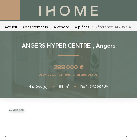
SIMULATEURS
NOS AGENCES
Accueil
Appartements
A vendre
4 pièces
Référence 342957JA
NOS CONSEILLERS
ANGERS HYPER CENTRE
,
Angers
CONTACT
288 000 €
product.price.fees_charges.teaser
4
pièce(s)
•
88
m²
•
Réf : 342957JA
A vendre