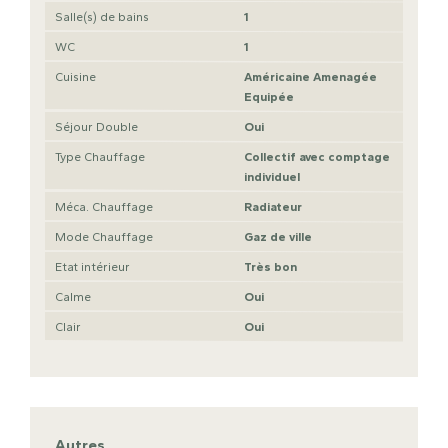
Salle(s) de bains
1
WC
1
Cuisine
Américaine Amenagée
Equipée
Séjour Double
Oui
Type Chauffage
Collectif avec comptage
individuel
Méca. Chauffage
Radiateur
Mode Chauffage
Gaz de ville
Etat intérieur
Très bon
Calme
Oui
Clair
Oui
Autres