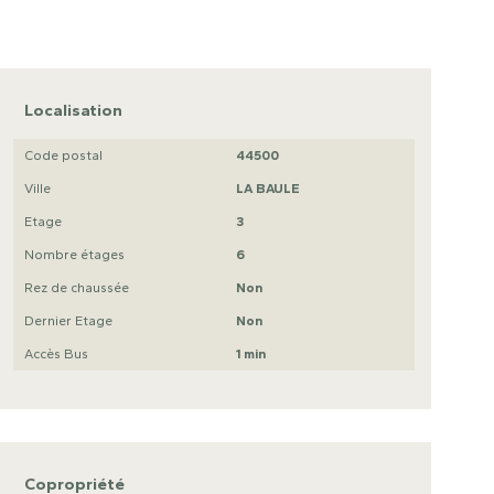
Localisation
Code postal
44500
Ville
LA BAULE
Etage
3
Nombre étages
6
Rez de chaussée
Non
Dernier Etage
Non
Accès Bus
1 min
Copropriété