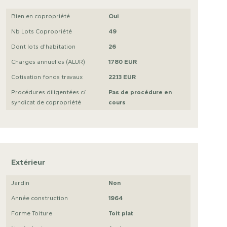
Bien en copropriété
Oui
Nb Lots Copropriété
49
Dont lots d'habitation
26
Charges annuelles (ALUR)
1780 EUR
Cotisation fonds travaux
22.13 EUR
Procédures diligentées c/
Pas de procédure en
syndicat de copropriété
cours
Extérieur
Jardin
Non
Année construction
1964
Forme Toiture
Toit plat