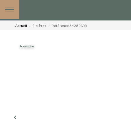
Accueil
4 pièces
Référence 342891AG
A vendre