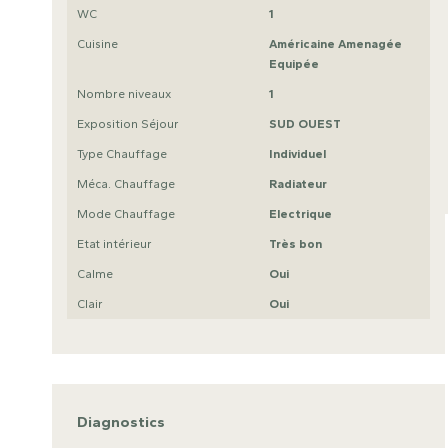
WC
1
Cuisine
Américaine Amenagée
Equipée
Nombre niveaux
1
Exposition Séjour
SUD OUEST
Type Chauffage
Individuel
Méca. Chauffage
Radiateur
Mode Chauffage
Electrique
Etat intérieur
Très bon
Calme
Oui
Clair
Oui
Diagnostics