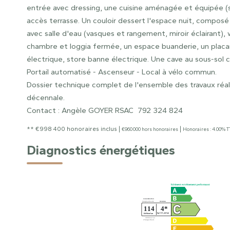
entrée avec dressing, une cuisine aménagée et équipée (s
accès terrasse. Un couloir dessert l'espace nuit, compo
avec salle d'eau (vasques et rangement, miroir éclairant)
chambre et loggia fermée, un espace buanderie, un placar
électrique, store banne électrique. Une cave au sous-sol 
Portail automatisé - Ascenseur - Local à vélo commun.
Dossier technique complet de l'ensemble des travaux réal
décennale.
Contact : Angèle GOYER RSAC 792 324 824
** €998 400
honoraires inclus
|
|
€960 000
hors honoraires
Honoraires : 4.00% T
Diagnostics énergétiques