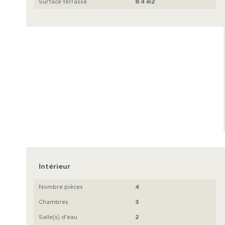
Surface terrasse
8.4 m2
Intérieur
Nombre pièces
4
Chambres
3
Salle(s) d'eau
2