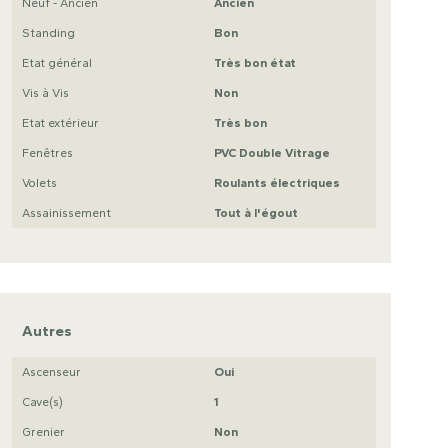
Neuf - Ancien
Ancien
Standing
Bon
Etat général
Très bon état
Vis à Vis
Non
Etat extérieur
Très bon
Fenêtres
PVC Double Vitrage
Volets
Roulants électriques
Assainissement
Tout à l'égout
Autres
Ascenseur
Oui
Cave(s)
1
Grenier
Non