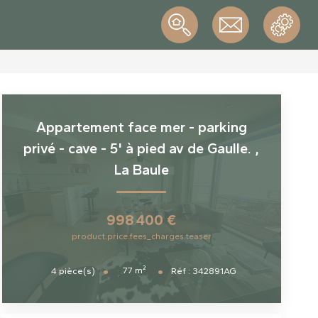
Appartement face mer - parking
privé - cave - 5' à pied av de Gaulle.
,
La Baule
998 400 €
product.price.fees_charges.teaser
77
m²
4
pièce(s)
Réf :
342891AG