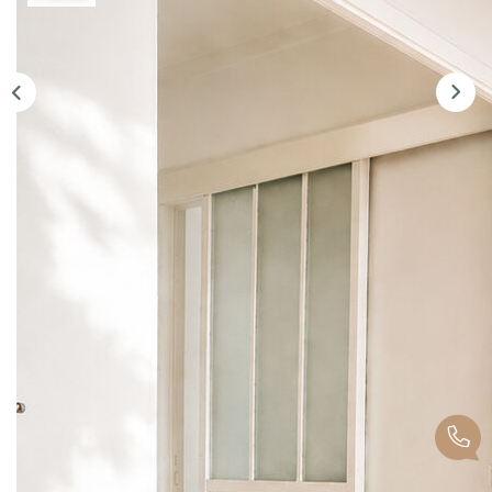
CONTACT
Description
Réf : 342957JA
Hyper centre, dans une résidence calme et de standing,
appartement de 88 m2 avec ascenseur, cave et gardien.