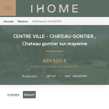
SIMULATEURS
NOS AGENCES
Accueil
Maison
Référence 342937FR
NOS CONSEILLERS
CENTRE VILLE - CHATEAU-GONTIER
,
Chateau gontier sur mayenne
CONTACT
659 500 €
product.price.fees_charges.teaser
6
pièce(s)
•
287
m²
•
Réf : 342937FR
A vendre
Exclusif