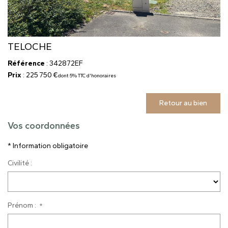
TELOCHE
Référence
: 342872EF
Prix
: 225 750 €
dont 5% TTC d'honoraires
Retour au bien
Vos coordonnées
* Information obligatoire
Civilité :
Prénom :
*