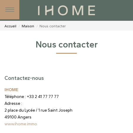
SIMULATEURS
NOS AGENCES
Accueil
Maison
Nous contacter
NOS CONSEILLERS
Nous contacter
CONTACT
Contactez-nous
IHOME
Téléphone :
+33 2 41 77 77 77
Adresse :
2 place du Lycée / 1 rue Saint Joseph
49100
Angers
www.ihome.immo